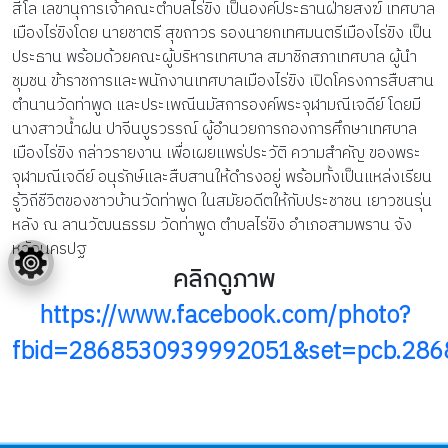
สีโล เลขานุการเจ้าคณะตำบลไร่ขิง เป็นองค์ประธานฝ่ายสงฆ์ เทศบาล
เมืองไร่ขิงโดย นายชาตรี สุขถาวร รองนายกเทศมนตรีเมืองไร่ขิง เป็น
ประธาน พร้อมด้วยคณะผู้บริหารเทศบาล สมาชิกสภาเทศบาล ผู้นำ
ชุมชน ข้าราชการและพนักงานเทศบาลเมืองไร่ขิง เปิดโครงการสืบสาน
ตำนานวัดท่าพูด และประเพณีนมัสการองค์พระจุฬามณีเจดีย์ โดยมี
นางสาวน้ำฝน ปาจีนบูรวรรณ์ ผู้อำนวยการกองการศึกษาเทศบาล
เมืองไร่ขิง กล่าวรายงาน เพื่อเผยแพร่ประวัติ ความสำคัญ ของพระ
จุฬามณีเจดีย์ อนุรักษ์และสืบสานให้ดำรงอยู่ พร้อมทั้งเป็นแหล่งเรียน
รู้วิถีชีวิตของชาวบ้านวัดท่าพูด ในสมัยอดีตให้กับประชาชน เยาวชนรุ่น
หลัง ณ ลานวัฒนธรรม วัดท่าพูด ตำบลไร่ขิง อำเภอสามพราน จัง
หวัดนครปฐ
คลิกดูภาพ
https://www.facebook.com/photo?
fbid=2868530939992051&set=pcb.28