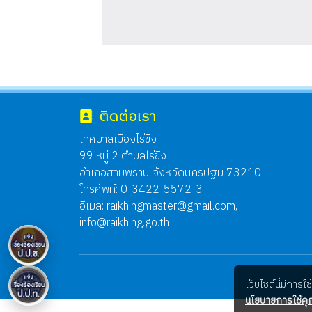
ติดต่อเรา
เทศบาลเมืองไร่ขิง
99 หมู่ 2 ตำบลไร่ขิง
อำเภอสามพราน จังหวัดนครปฐม 73210
โทรศัพท์: 0-3422-5572-3
อีเมล:
raikhingmaster@gmail.com
,
info@raikhing.go.th
เว็บไซต์นี้มีการ
นโยบายการใช้คุก